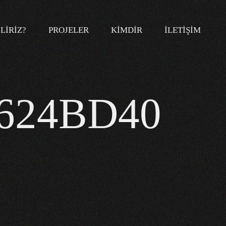
LIRIZ?
PROJELER
KIMDIR
İLETIŞIM
2624BD40