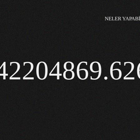
NELER YAPABI
42204869.6