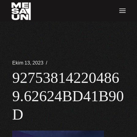
İçeriğe
atla
Ekim 13, 2023
92753814220486
9.62624BD41B90
D