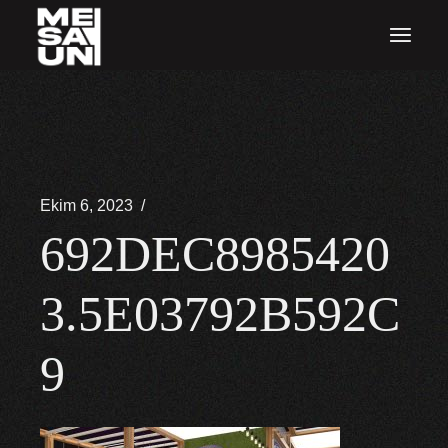
İçeriğe
atla
Ekim 6, 2023
692DEC8985420
3.5E03792B592C
9