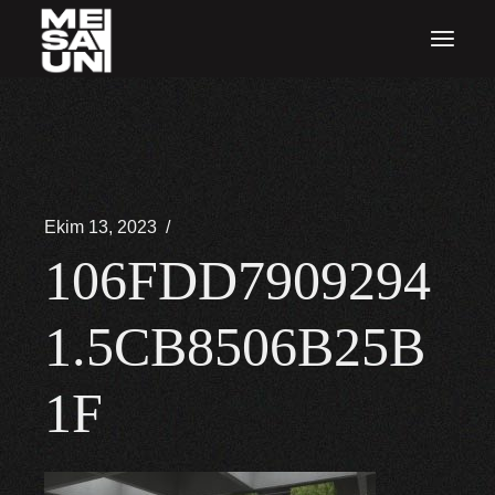
İçeriğe
atla
Ekim 13, 2023
106FDD7909294
1.5CB8506B25B
1F