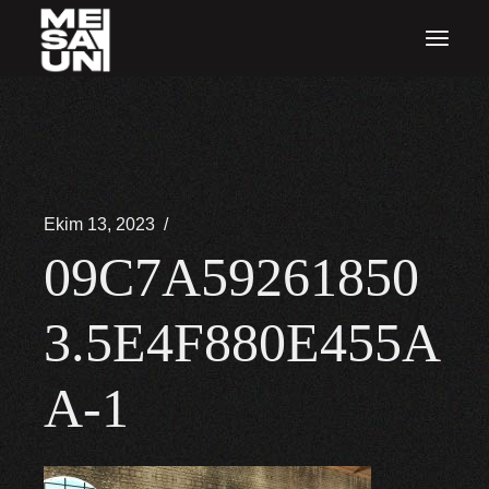
İçeriğe
atla
Ekim 13, 2023
09C7A59261850
3.5E4F880E455A
A-1