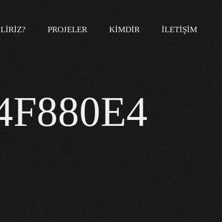
LIRIZ?
PROJELER
KIMDIR
İLETIŞIM
4F880E4