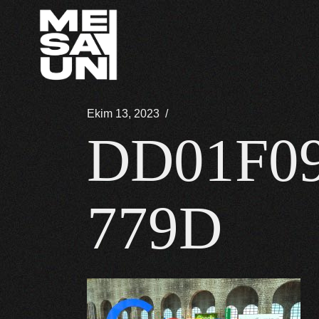
İçeriğe
atla
Ekim 13, 2023
DD01F09
779D