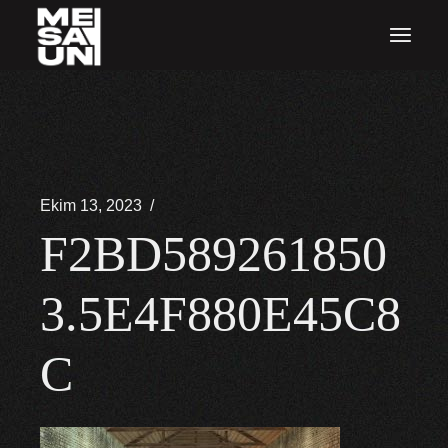
İçeriğe
atla
Ekim 13, 2023
F2BD589261850
3.5E4F880E45C8
C