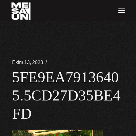
İçeriğe
atla
Ekim 13, 2023
5FE9EA7913640
5.5CD27D35BE4
FD