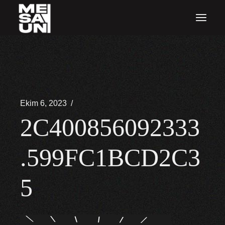
İçeriğe
atla
Ekim 6, 2023
2C400856092333
.599FC1BCD2C3
5