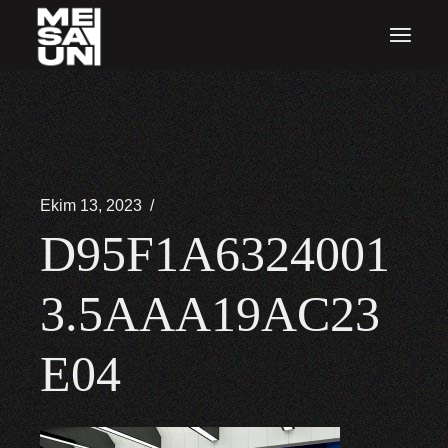
İçeriğe
atla
Ekim 13, 2023
D95F1A6324001
3.5AAA19AC23
E04