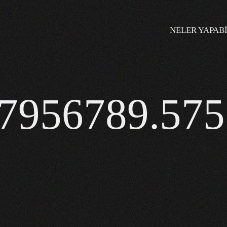
NELER YAPABI
7956789.57