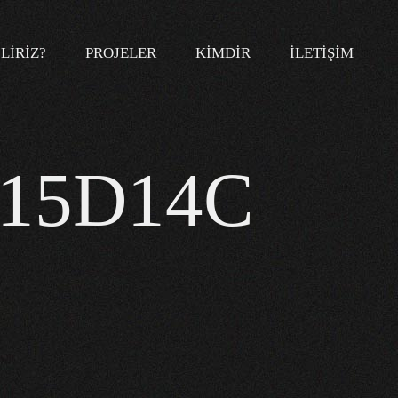
LIRIZ?
PROJELER
KIMDIR
İLETIŞIM
515D14C