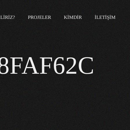
LIRIZ?
PROJELER
KIMDIR
İLETIŞIM
C8FAF62C