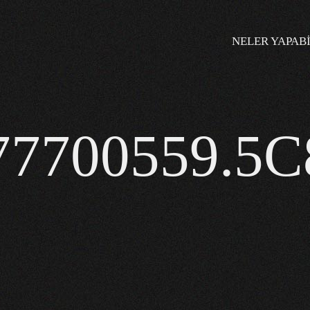
NELER YAPABI
7700559.5