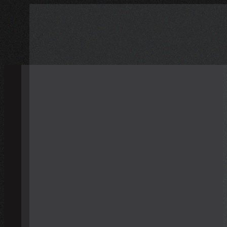
İçeriğe
atla